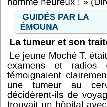
homme heureux ! » (Dir
GUIDÉS PAR LA
ÉMOUNA
La tumeur et son trai
Le jeune Moché T. étai
examens et radios q
témoignaient clairement
une tumeur au cerv
décidèrent-ils de voya
trouvait un hôpital ave