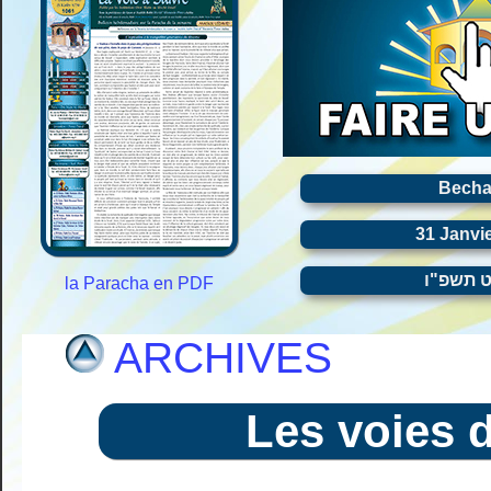
Becha
31 Janvi
ט תשפ"ו
la Paracha en PDF
ARCHIVES
Les voies 